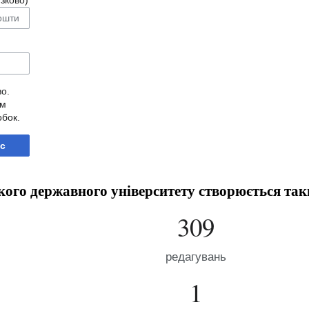
зково)
во.
им
обок.
с
кого державного університету створюється так
309
редагувань
1