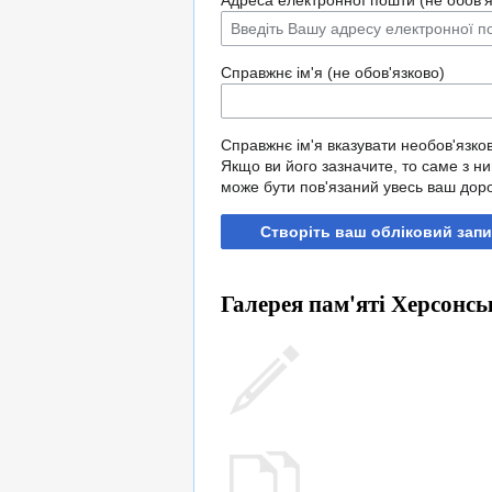
Адреса електронної пошти (не обов'я
Справжнє ім'я (не обов'язково)
Справжнє ім'я вказувати необов'язко
Якщо ви його зазначите, то саме з н
може бути пов'язаний увесь ваш дор
Створіть ваш обліковий запи
Галерея пам'яті Херсонсь