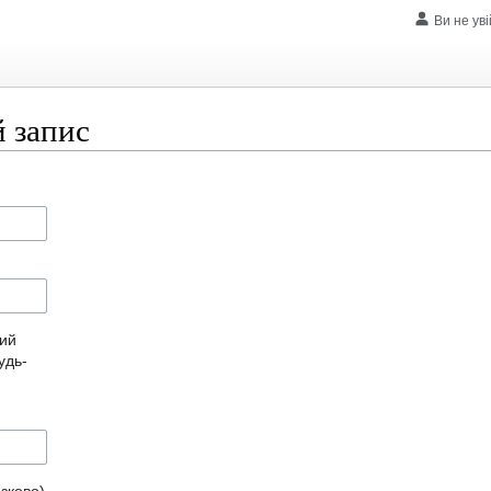
Ви не ув
 запис
ний
удь-