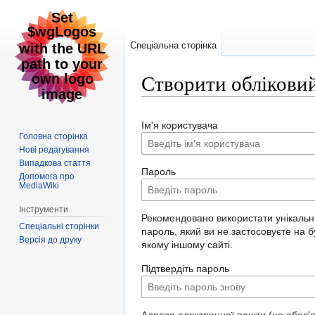
Спеціальна сторінка
Створити обліковий
Перейти
Перейти
Ім'я користувача
до
до
Головна сторінка
навігації
пошуку
Нові редагування
Випадкова стаття
Пароль
Допомога про
MediaWiki
Інструменти
Рекомендовано використати унікаль
Спеціальні сторінки
пароль, який ви не застосовуєте на б
Версія до друку
якому іншому сайті.
Підтвердіть пароль