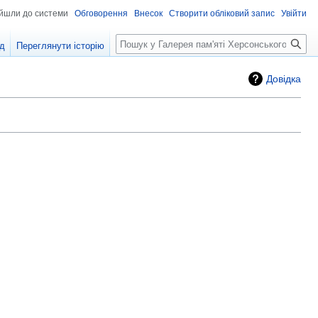
ійшли до системи
Обговорення
Внесок
Створити обліковий запис
Увійти
Пошук
од
Переглянути історію
Довідка