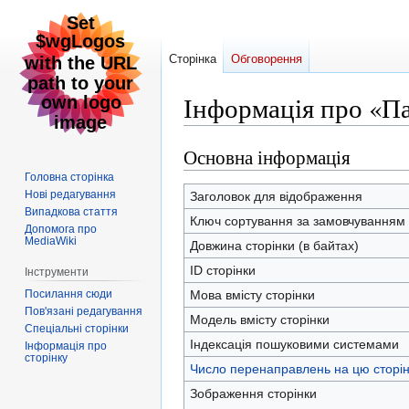
Сторінка
Обговорення
Інформація про «П
Основна інформація
Перейти
Перейти
до
до
Головна сторінка
навігації
пошуку
Нові редагування
Заголовок для відображення
Випадкова стаття
Ключ сортування за замовчуванням
Допомога про
MediaWiki
Довжина сторінки (в байтах)
ID сторінки
Інструменти
Посилання сюди
Мова вмісту сторінки
Пов'язані редагування
Модель вмісту сторінки
Спеціальні сторінки
Індексація пошуковими системами
Інформація про
сторінку
Число перенаправлень на цю сторін
Зображення сторінки