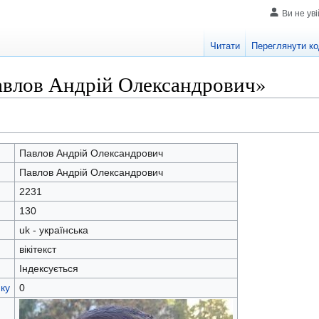
Ви не ув
Читати
Переглянути к
авлов Андрій Олександрович»
Павлов Андрій Олександрович
Павлов Андрій Олександрович
2231
130
uk - українська
вікітекст
Індексується
ку
0